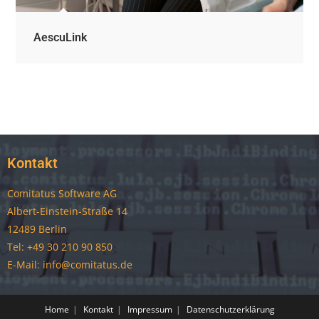
AescuLink
Kontakt
Comitatus Software AG
Albert-Einstein-Straße 14
12489 Berlin
Tel: +49 30 210 90 850
E-Mail: info@comitatus.de
Home
Kontakt
Impressum
Datenschutzerklärung